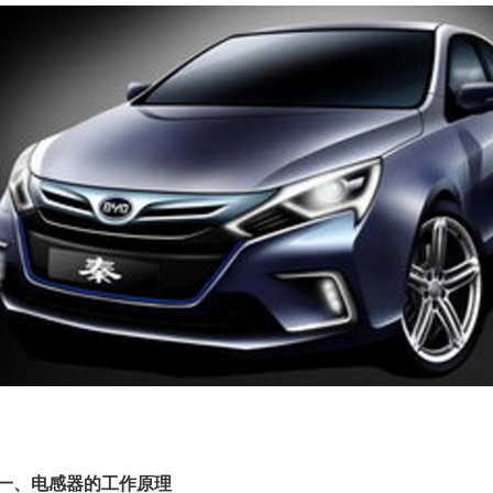
一、电感器的工作原理