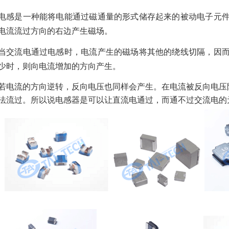
电感是一种能将电能通过磁通量的形式储存起来的被动电子元
电流流过方向的右边产生磁场。
当交流电通过电感时，电流产生的磁场将其他的绕线切隔，因
少时，则向电流增加的方向产生。
若电流的方向逆转，反向电压也同样会产生。在电流被反向电压
法流过。所以说电感器是可以让直流电通过，而通不过交流电的