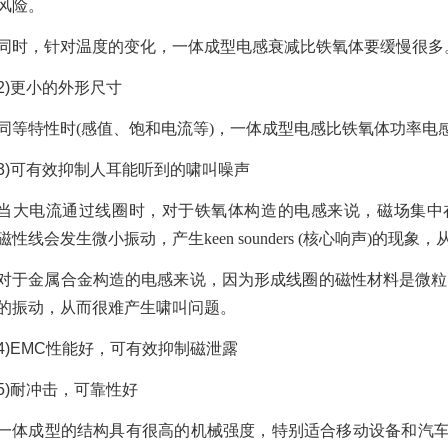
风险。
同时，针对温度的变化，一体成型电感衰减比铁氧体要缓慢很多
2)
更小的外形尺寸
同等特性时
(
感值、饱和电流等
)
，一体成型电感比铁氧体功率电
3)
可有效抑制人耳能听到的啸叫噪声
当大电流通过线圈时，对于铁氧体构造的电感来说，磁场集中
磁性线会发生微小振动，产生
keen sounders (
核心响声
)
的现象，
对于金属合金构造的电感来说，因为形成线圈的磁性材料是微粒
的振动，从而很难产生啸叫问题。
4)EMC
性能好，可有效抑制磁泄露
5)
耐冲击，可靠性好
一体成型的结构具有很高的机械强度，特别适合移动设备和汽